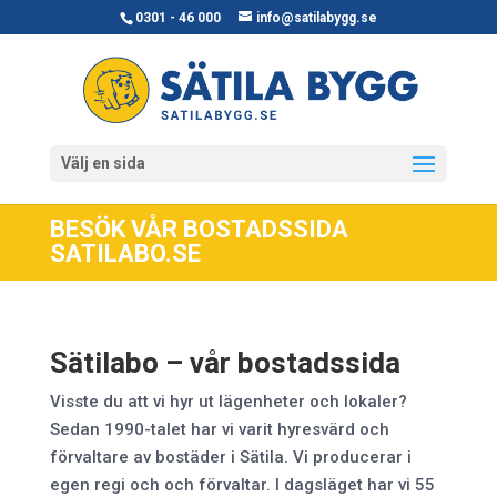
0301 - 46 000
info@satilabygg.se
Välj en sida
BESÖK VÅR BOSTADSSIDA
SATILABO.SE
Sätilabo – vår bostadssida
Visste du att vi hyr ut lägenheter och lokaler?
Sedan 1990-talet har vi varit hyresvärd och
förvaltare av bostäder i Sätila. Vi producerar i
egen regi och och förvaltar. I dagsläget har vi 55